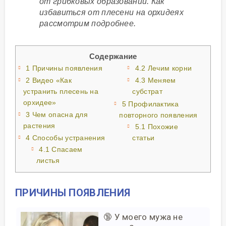
от грибковых образований. Как
избавиться от плесени на орхидеях
рассмотрим подробнее.
Содержание
1
Причины появления
4.2
Лечим корни
2
Видео «Как
4.3
Меняем
устранить плесень на
субстрат
орхидее»
5
Профилактика
3
Чем опасна для
повторного появления
растения
5.1
Похожие
4
Способы устранения
статьи
4.1
Спасаем
листья
ПРИЧИНЫ ПОЯВЛЕНИЯ
🔞 У моего мужа не