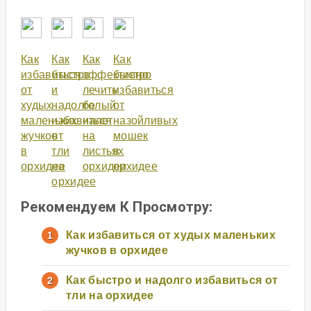
Как
Как
Как
Как
избавиться
быстро
эффективно
быстро
от
и
лечить
избавиться
худых
надолго
белый
от
маленьких
избавиться
налет
назойливых
жучков
от
на
мошек
в
тли
листьях
в
орхидее
на
орхидеи
орхидее
орхидее
Рекомендуем К Просмотру:
Как избавиться от худых маленьких
жучков в орхидее
Как быстро и надолго избавиться от
тли на орхидее