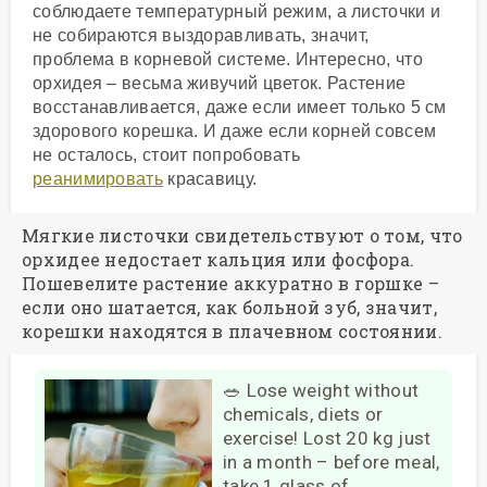
соблюдаете температурный режим, а листочки и
не собираются выздоравливать, значит,
проблема в корневой системе. Интересно, что
орхидея – весьма живучий цветок. Растение
восстанавливается, даже если имеет только 5 см
здорового корешка. И даже если корней совсем
не осталось, стоит попробовать
реанимировать
красавицу.
Мягкие листочки свидетельствуют о том, что
орхидее недостает кальция или фосфора.
Пошевелите растение аккуратно в горшке –
если оно шатается, как больной зуб, значит,
корешки находятся в плачевном состоянии.
🥗 Lose weight without
chemicals, diets or
exercise! Lost 20 kg just
in a month – before meal,
take 1 glass of…