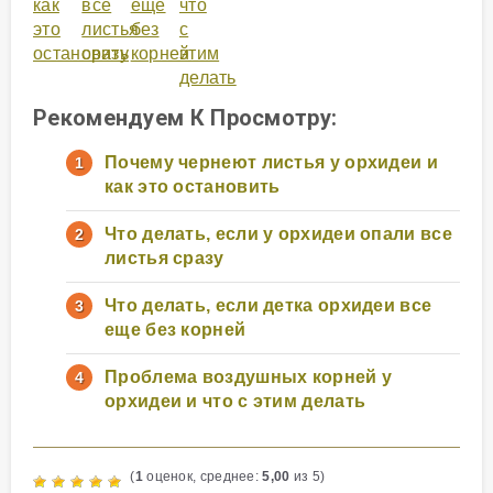
как
все
еще
что
это
листья
без
с
остановить
сразу
корней
этим
делать
Рекомендуем К Просмотру:
Почему чернеют листья у орхидеи и
как это остановить
Что делать, если у орхидеи опали все
листья сразу
Что делать, если детка орхидеи все
еще без корней
Проблема воздушных корней у
орхидеи и что с этим делать
(
1
оценок, среднее:
5,00
из 5)