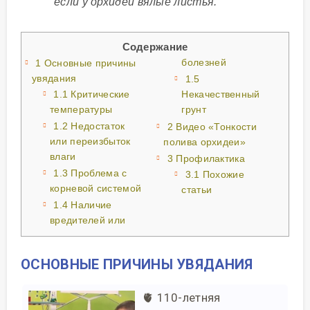
если у орхидеи вялые листья.
Содержание
болезней
1
Основные причины
увядания
1.5
1.1
Критические
Некачественный
температуры
грунт
1.2
Недостаток
2
Видео «Тонкости
или переизбыток
полива орхидеи»
влаги
3
Профилактика
1.3
Проблема с
3.1
Похожие
корневой системой
статьи
1.4
Наличие
вредителей или
ОСНОВНЫЕ ПРИЧИНЫ УВЯДАНИЯ
🫀 110-летняя