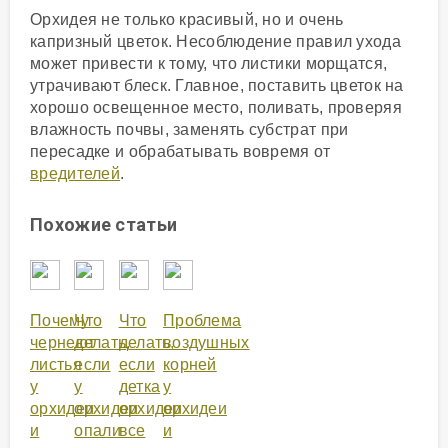
Орхидея не только красивый, но и очень
капризный цветок. Несоблюдение правил ухода
может привести к тому, что листики морщатся,
утрачивают блеск. Главное, поставить цветок на
хорошо освещенное место, поливать, проверяя
влажность почвы, заменять субстрат при
пересадке и обрабатывать вовремя от
вредителей
.
Похожие статьи
Почему
Что
Что
Проблема
чернеют
делать,
делать,
воздушных
листья
если
если
корней
у
у
детка
у
орхидеи
орхидеи
орхидеи
орхидеи
и
опали
все
и