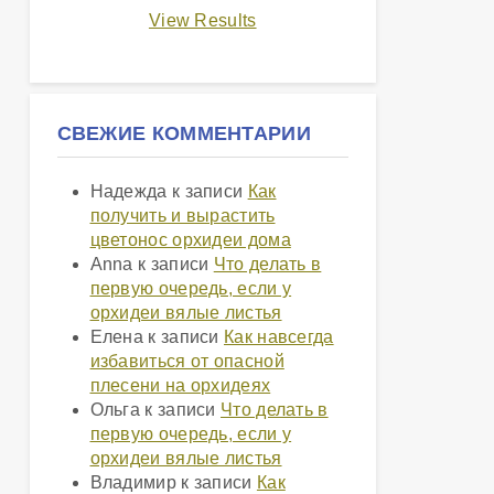
View Results
СВЕЖИЕ КОММЕНТАРИИ
Надежда
к записи
Как
получить и вырастить
цветонос орхидеи дома
Anna
к записи
Что делать в
первую очередь, если у
орхидеи вялые листья
Елена
к записи
Как навсегда
избавиться от опасной
плесени на орхидеях
Ольга
к записи
Что делать в
первую очередь, если у
орхидеи вялые листья
Владимир
к записи
Как