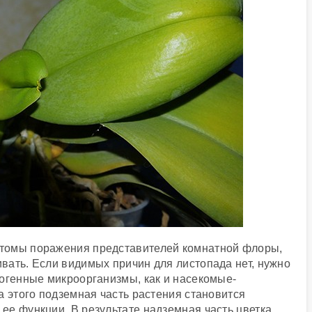
томы поражения представителей комнатной флоры,
вать. Если видимых причин для листопада нет, нужно
тогенные микроорганизмы, как и насекомые-
а этого подземная часть растения становится
ее функции. В результате надземная часть цветка