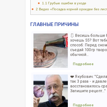
1.1
Грубые ошибки в уходе
2
Видео «Посадка корней орхидеи без лис
ГЛАВНЫЕ ПРИЧИНЫ
🩱 Весишь больше 
хочешь 55? Вот теб
способ: Перед сно
съедай 100гр творо
обычной...
Подробнее
❤️ Якубович: "Сдел
так 3 раза - и давл
восстановилось сра
Запишите рецепт..."
Подробнее