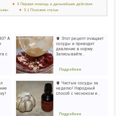
3
Первая помощь и дальнейшие действия
тьев»
3.1
Похожие статьи
80? А
🫀 Этот рецепт очищает
е
сосуды и приводит
м
давление в норму.
га с
Записывайте...
Подробнее
ал
🫀 Чистые сосуды за
ение
неделю! Народный
зу!
способ с чесноком и…
Подробнее