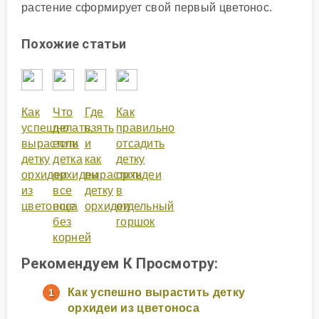
растение сформирует свой первый цветонос.
Похожие статьи
Как
Что
Где
Как
успешно
делать,
взять
правильно
вырастить
если
и
отсадить
детку
детка
как
детку
орхидеи
орхидеи
вырастить
орхидеи
из
все
детку
в
цветоноса
еще
орхидеи
отдельный
без
горшок
корней
Рекомендуем К Просмотру:
Как успешно вырастить детку
орхидеи из цветоноса