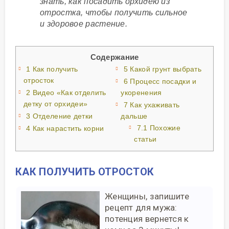
знать, как посадить орхидею из
отростка, чтобы получить сильное
и здоровое растение.
Содержание
1
Как получить
5
Какой грунт выбрать
отросток
6
Процесс посадки и
2
Видео «Как отделить
укоренения
детку от орхидеи»
7
Как ухаживать
3
Отделение детки
дальше
7.1
Похожие
4
Как нарастить корни
статьи
КАК ПОЛУЧИТЬ ОТРОСТОК
Женщины, запишите
рецепт для мужа:
потенция вернется к