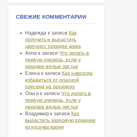
СВЕЖИЕ КОММЕНТАРИИ
Надежда
к записи
Как
получить и вырастить
цветонос орхидеи дома
Anna
к записи
Что делать в
первую очередь, если у
орхидеи вялые листья
Елена
к записи
Как навсегда
избавиться от опасной
плесени на орхидеях
Ольга
к записи
Что делать в
первую очередь, если у
орхидеи вялые листья
Владимир
к записи
Как
вырастить здоровую орхидею
из кусочка корня