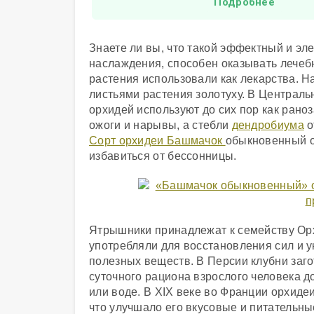
Подробнее
Знаете ли вы, что такой эффектный и эле
наслаждения, способен оказывать лечеб
растения использовали как лекарства. 
листьями растения золотуху. В Централ
орхидей используют до сих пор как рано
ожоги и нарывы, а стебли
дендробиума
о
Сорт орхидеи Башмачок
обыкновенный о
избавиться от бессонницы.
Ятрышники принадлежат к семейству Орх
употребляли для восстановления сил и у
полезных веществ. В Персии клубни заго
суточного рациона взрослого человека д
или воде. В XIX веке во Франции орхиде
что улучшало его вкусовые и питательны