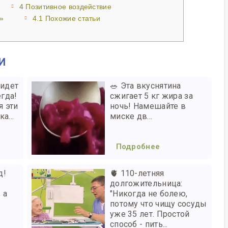
4
Позитивное воздействие
»
4.1
Похожие статьи
И
ридет
🥗 Эта вкуснятина
егда!
сжигает 5 кг жира за
я эти
ночь! Намешайте в
а...
миске дв...
Подробнее
д!
🫀 110-летняя
долгожительница:
 а
"Никогда не болею,
потому что чищу сосуды
уже 35 лет. Простой
способ - пить...