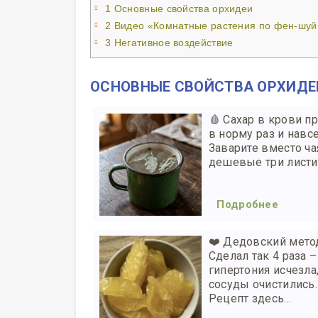
1
Основные свойства орхидеи
2
Видео «Комнатные растения по фен-шуй
3
Негативное воздействие
ОСНОВНЫЕ СВОЙСТВА ОРХИДЕ
🩸 Сахар в крови п
в норму раз и навс
Заварите вместо ча
дешевые три листик
Подробнее
❤️ Дедовский мето
Сделал так 4 раза –
гипертония исчезла,
сосуды очистились.
Рецепт здесь...