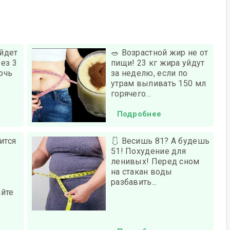
йдет
🥗 Возрастной жир не от
рез 3
пищи! 23 кг жира уйдут
очь
за неделю, если по
утрам выпивать 150 мл
горячего...
Подробнее
ится
🩱 Весишь 81? А будешь
51! Похудение для
ленивых! Перед сном
на стакан воды
разбавить...
йте