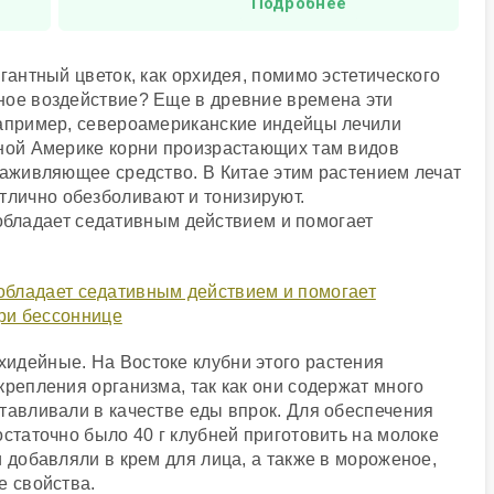
Подробнее
гантный цветок, как орхидея, помимо эстетического
ное воздействие? Еще в древние времена эти
Например, североамериканские индейцы лечили
ьной Америке корни произрастающих там видов
заживляющее средство. В Китае этим растением лечат
тлично обезболивают и тонизируют.
бладает седативным действием и помогает
идейные. На Востоке клубни этого растения
крепления организма, так как они содержат много
тавливали в качестве еды впрок. Для обеспечения
остаточно было 40 г клубней приготовить на молоке
и добавляли в крем для лица, а также в мороженое,
е свойства.