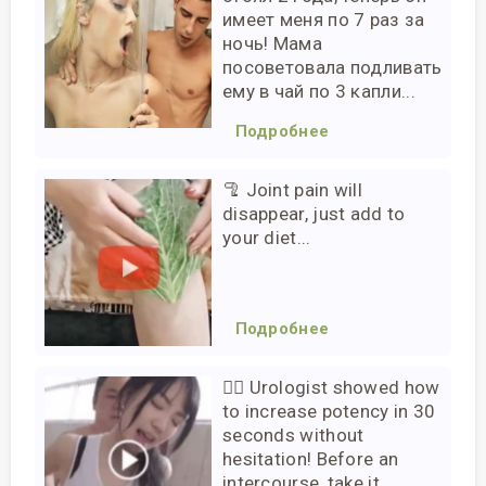
имеет меня по 7 раз за
ночь! Мама
посоветовала подливать
ему в чай по 3 капли...
Подробнее
🦿 Joint pain will
disappear, just add to
your diet...
Подробнее
❤️‍🔥 Urologist showed how
to increase potency in 30
seconds without
hesitation! Before an
intercourse, take it…