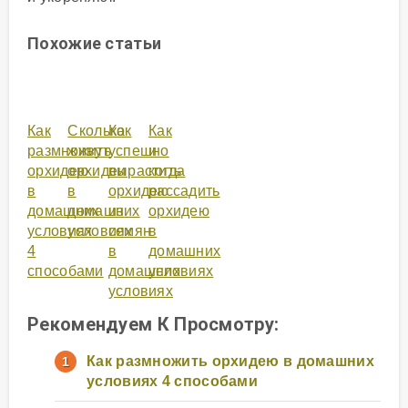
Похожие статьи
Как
Сколько
Как
Как
размножить
живут
успешно
и
орхидею
орхидеи
вырастить
когда
в
в
орхидею
рассадить
домашних
домашних
из
орхидею
условиях
условиях
семян
в
4
в
домашних
способами
домашних
условиях
условиях
Рекомендуем К Просмотру:
Как размножить орхидею в домашних
условиях 4 способами