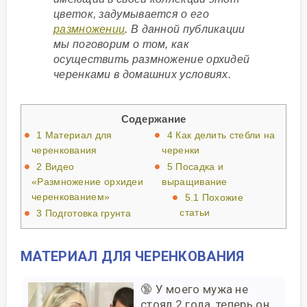
цветок, задумывается о его
размножении
. В данной публикации
мы поговорим о том, как
осуществить размножение орхидей
черенками в домашних условиях.
Содержание
1
Материал для
4
Как делить стебли на
черенкования
черенки
2
Видео
5
Посадка и
«Размножение орхидеи
выращивание
черенкованием»
5.1
Похожие
статьи
3
Подготовка грунта
МАТЕРИАЛ ДЛЯ ЧЕРЕНКОВАНИЯ
🔞 У моего мужа не
стоял 2 года, теперь он