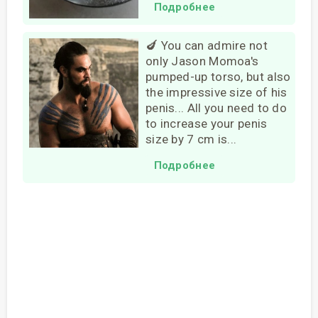
Подробнее
🍆 You can admire not
only Jason Momoa's
pumped-up torso, but also
the impressive size of his
penis... All you need to do
to increase your penis
size by 7 cm is...
Подробнее