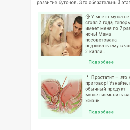
развитие бутонов. Это обязательный эт
🔞 У моего мужа не
стоял 2 года, тепер
имеет меня по 7 раз
ночь! Мама
посоветовала
подливать ему в ча
3 капли...
Подробнее
💊 Простатит — это 
приговор! Узнайте, 
обычный продукт
может изменить в
жизнь...
Подробнее