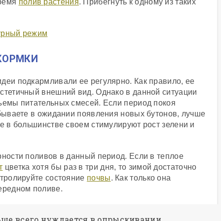
время
полив растения
. Прибегнуть к одному из таких
КОРМКИ
деи подкармливали ее регулярно. Как правило, ее
эстетичный внешний вид. Однако в данной ситуации
бъемы питательных смесей. Если период покоя
ебываете в ожидании появления новых бутонов, лучше
ые в большинстве своем стимулируют рост зелени и
рности поливов в данный период. Если в теплое
т
цветка хотя бы раз в три дня, то зимой достаточно
нтролируйте состояние
почвы
. Как только она
чередном поливе.
ьше всего нуждается в опрыскивании