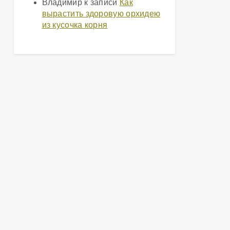
Владимир
к записи
Как
вырастить здоровую орхидею
из кусочка корня