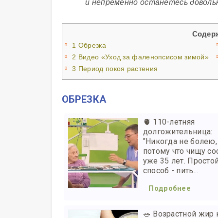
и непременно останетесь доволь
Содер
1
Обрезка
2
Видео «Уход за фаленопсисом зимой»
3
Период покоя растения
ОБРЕЗКА
🫀 110-летняя
долгожительница:
"Никогда не болею,
потому что чищу с
уже 35 лет. Просто
способ - пить...
Подробнее
🥗 Возрастной жир 