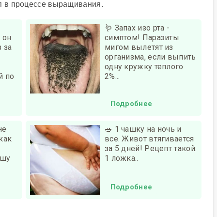
ап в процессе выращивания.
🪱 Запах изо рта -
ь он
симптом! Паразиты
 за
мигом вылетят из
организма, если выпить
одну кружку теплого
й по
2%...
Подробнее
не
🥗 1 чашку на ночь и
как
все. Живот втягивается
за 5 дней! Рецепт такой:
ашу
1 ложка..
Подробнее