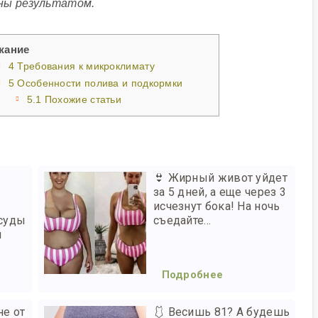
ны результатом.
жание
4
Требования к микроклимату
5
Особенности полива и подкормки
5.1
Похожие статьи
👙 Жирный живот уйдет
за 5 дней, а еще через 3
исчезнут бока! На ночь
осуды
съедайте...
й
Подробнее
не от
🩱 Весишь 81? А будешь