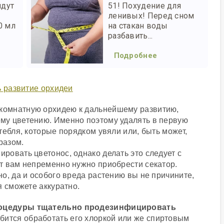
йдут
51! Похудение для
ленивых! Перед сном
0 мл
на стакан воды
разбавить...
Подробнее
комнатную орхидею к дальнейшему развитию,
му цветению. Именно поэтому удалять в первую
тебля, которые порядком увяли или, быть может,
разом.
ровать цветонос, однако делать это следует с
т вам непременно нужно приобрести секатор.
о, да и особого вреда растению вы не причините,
я сможете аккуратно.
роцедуры тщательно продезинфицировать
бится обработать его хлоркой или же спиртовым