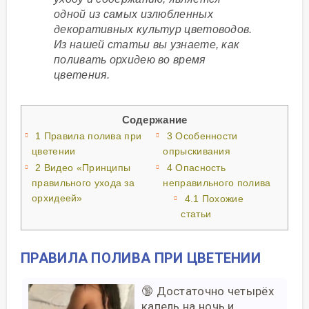
одной из самых излюбленных
декоративных культур цветоводов.
Из нашей статьи вы узнаете, как
поливать орхидею во время
цветения.
Содержание
1
Правила полива при
3
Особенности
цветении
опрыскивания
2
Видео «Принципы
4
Опасность
правильного ухода за
неправильного полива
орхидеей»
4.1
Похожие
статьи
ПРАВИЛА ПОЛИВА ПРИ ЦВЕТЕНИИ
🔞 Достаточно четырёх
капель на ночь и