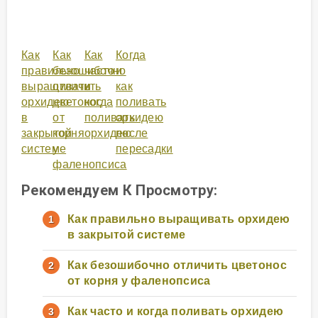
Как
Как
Как
Когда
правильно
безошибочно
часто
и
выращивать
отличить
и
как
орхидею
цветонос
когда
поливать
в
от
поливать
орхидею
закрытой
корня
орхидею
после
системе
у
пересадки
фаленопсиса
Рекомендуем К Просмотру:
Как правильно выращивать орхидею
в закрытой системе
Как безошибочно отличить цветонос
от корня у фаленопсиса
Как часто и когда поливать орхидею